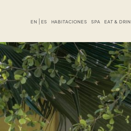
EN
ES
HABITACIONES
SPA
EAT & DRI