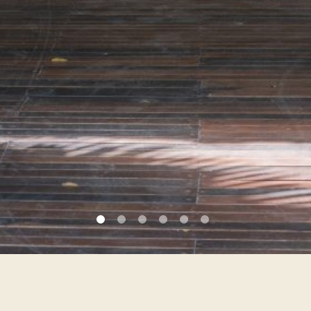
Late check-out 1PM*
Gratis upgrade de habitación*
Un váucher de $50 USD para Casa Ritual
SPA**
*SUJETO A DISPONIBILIDAD AL MOMENTO DE LLEGAD
**VÁLIDO PARA ESTADÍAS DE 3 NOCHES O MÁS
RAS OFERTAS ESPECIALES
ABITACIÓN