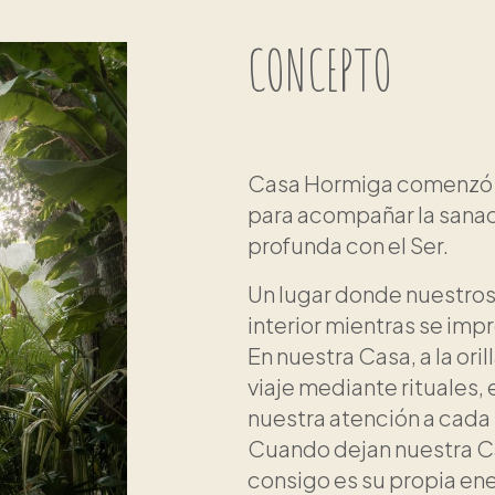
CONCEPTO
Casa Hormiga comenzó co
para acompañar la sanac
profunda con el Ser.
Un lugar donde nuestro
interior mientras se imp
En nuestra Casa, a la oril
viaje mediante rituales, 
nuestra atención a cada
Cuando dejan nuestra Ca
consigo es su propia ene