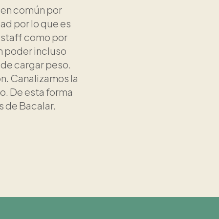
bien común por
ad por lo que es
 staff como por
n poder incluso
d de cargar peso.
ón. Canalizamos la
do. De esta forma
s de Bacalar.